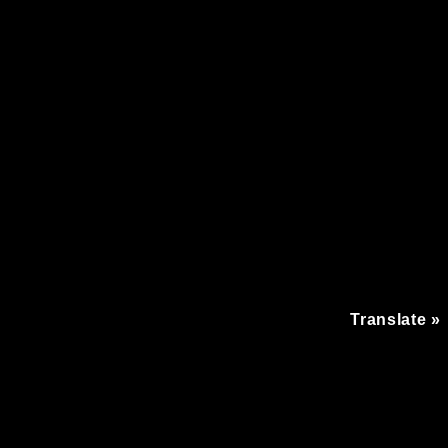
vacy Policy
Cookie Policy (UE)
Translate »