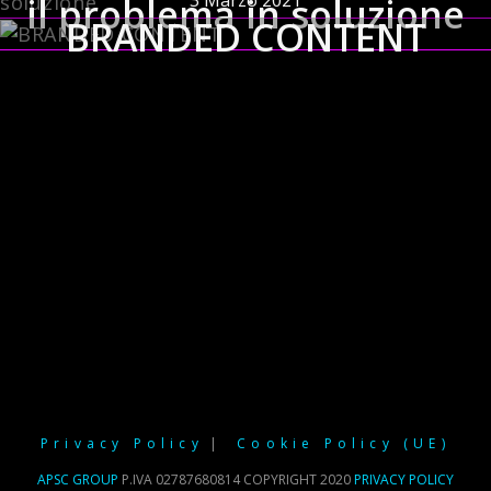
3 Marzo 2021
il problema in soluzione
BRANDED CONTENT
Privacy Policy
Cookie Policy (UE)
APSC GROUP
P.IVA 02787680814 COPYRIGHT 2020
PRIVACY POLICY